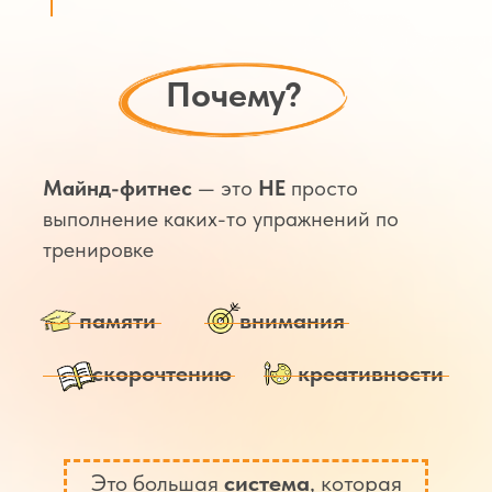
Почему?
Майнд-фитнес
— это
НЕ
просто
выполнение каких-то упражнений по
тренировке
памяти
внимания
скорочтению
креативности
Это большая
система
, которая