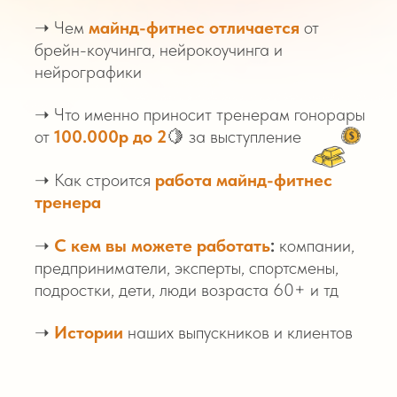
➝ Чем
майнд-фитнес отличается
от
брейн-коучинга, нейрокоучинга и
нейрографики
➝ Что именно приносит тренерам гонорары
от
100.000р до 2
🍋 за выступление
➝ Как строится
работа майнд-фитнес
тренера
➝
С кем вы можете работать
:
компании,
предприниматели, эксперты, спортсмены,
подростки, дети, люди возраста 60+ и тд
➝
Истории
наших выпускников и клиентов