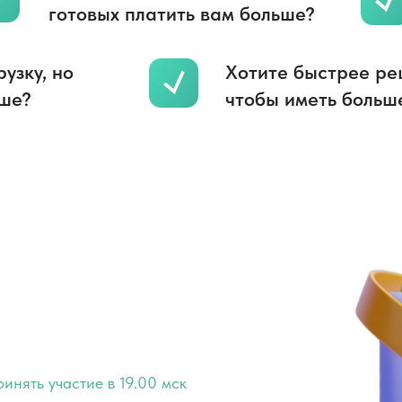
готовых платить вам больше?
узку, но
Хотите быстрее ре
ьше?
чтобы иметь больш
а котором вы
ть, используя
на развитие мозга
инять участие в 19.00 мск