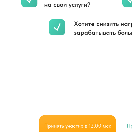
на свои услуги?
Хотите снизить нагр
зарабатывать бол
Ждем вас на эфире,
н
узнаете, как это сдела
долгосрочный тренд 
Принять участие в 12.00 мск
Пр